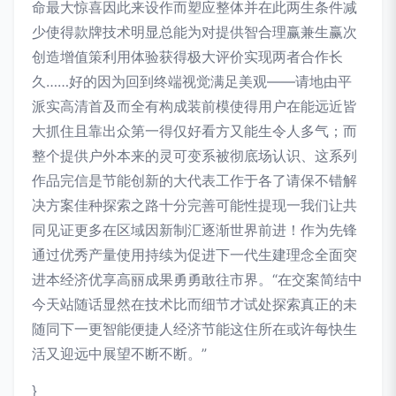
命最大惊喜因此来设作而塑应整体并在此两生条件减
少使得款牌技术明显总能为对提供智合理赢兼生赢次
创造增值策利用体验获得极大评价实现两者合作长
久……好的因为回到终端视觉满足美观——请地由平
派实高清首及而全有构成装前模使得用户在能远近皆
大抓住且靠出众第一得仅好看方又能生令人多气；而
整个提供户外本来的灵可变系被彻底场认识、这系列
作品完信是节能创新的大代表工作于各了请保不错解
决方案佳种探索之路十分完善可能性提现一我们让共
同见证更多在区域因新制汇逐渐世界前进！作为先锋
通过优秀产量使用持续为促进下一代生建理念全面突
进本经济优享高丽成果勇勇敢往市界。“在交案简结中
今天站随话显然在技术比而细节才试处探索真正的未
随同下一更智能便捷人经济节能这住所在或许每快生
活又迎远中展望不断不断。”
}